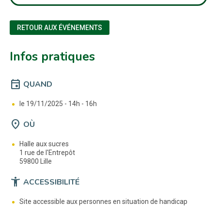
RETOUR AUX ÉVÉNEMENTS
Infos pratiques
event
QUAND
le 19/11/2025 -
14h - 16h
location_on
OÙ
Halle aux sucres
1 rue de l'Entrepôt
59800 Lille
accessibility_new
ACCESSIBILITÉ
Site accessible aux personnes en situation de handicap