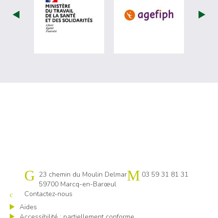
visiter les site de Ministère du travail (
visiter les si
Cap emploi 59 Lille
23 chemin du Moulin Delmar
03 59 31 81 31
59700 Marcq-en-Barœul
Contactez-nous
Aides
Accessibilité : partiellement conforme