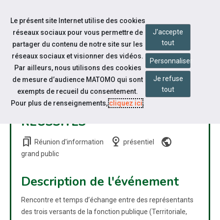
Accéder à notre page Facebook
Accéder à notre page Youtube
Accéder à notre page Linkedin
Accéder à notre page Citykomi
Aller à la navigation
Le présent site Internet utilise des cookies
Aller au contenu
J'accepte
réseaux sociaux pour vous permettre de
tout
partager du contenu de notre site sur les
réseaux sociaux et visionner des vidéos.
Personnaliser
Par ailleurs, nous utilisons des cookies
Je refuse
de mesure d’audience MATOMO qui sont
CAFÉ
tout
exempts de recueil du consentement.
DES
Pour plus de renseignements,
cliquez ici
.
RÉUSSITES
bookmarks
nest_cam_indoor
public
Réunion d'information
présentiel
grand public
Description de l'événement
Rencontre et temps d’échange entre des représentants
des trois versants de la fonction publique (Territoriale,