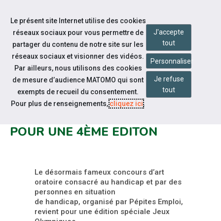
Accéder à notre page Facebook
Accéder à notre page Youtube
Accéder à notre page Linkedin
Accéder à notre page Citykomi
Aller à la navigation
Le présent site Internet utilise des cookies
Aller au contenu
J'accepte
réseaux sociaux pour vous permettre de
tout
partager du contenu de notre site sur les
réseaux sociaux et visionner des vidéos.
Personnaliser
Par ailleurs, nous utilisons des cookies
Je refuse
de mesure d’audience MATOMO qui sont
Notre actualité
tout
exempts de recueil du consentement.
CONCOURS D'ART ORATOIRE: LE
Pour plus de renseignements,
cliquez ici
.
GRAND PITCH 2024 REVIENT
POUR UNE 4ÈME EDITON
Le désormais fameux concours d’art
oratoire consacré au handicap et par des
personnes en situation
de handicap, organisé par Pépites Emploi,
revient pour une édition spéciale Jeux