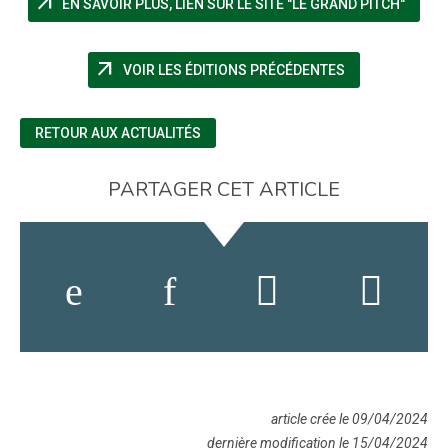
arrow_outward
(NOUV
EN SAVOIR PLUS, LIEN SUR LE SITE "LE GRAND PITCH"
arrow_outward
(NOUVELLE FEN
VOIR LES ÉDITIONS PRÉCÉDENTES
RETOUR AUX ACTUALITÉS
PARTAGER CET ARTICLE
article crée le 09/04/2024
dernière modification le 15/04/2024