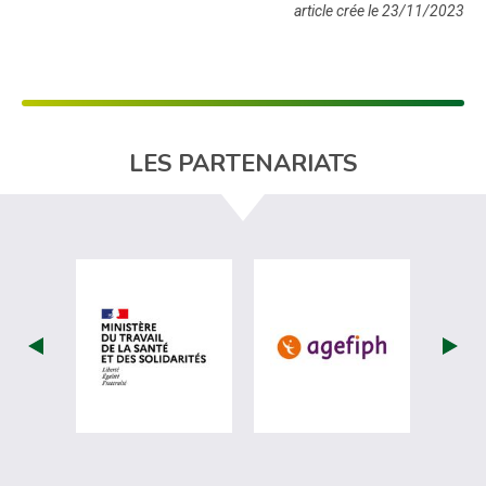
article crée le 23/11/2023
LES PARTENARIATS
visiter les site de Ministère du travail (nou
visiter les sit