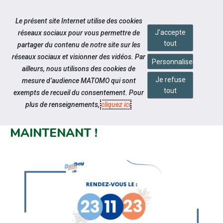
Accéder à notre page Facebook
Accéder à notre page Youtube
Accéder à notre page Linkedin
Accéder à notre page Citykomi
Aller à la navigation
Le présent site Internet utilise des cookies
Aller au contenu
J'accepte
réseaux sociaux pour vous permettre de
tout
partager du contenu de notre site sur les
réseaux sociaux et visionner des vidéos. Par
Personnaliser
ailleurs, nous utilisons des cookies de
Je refuse
mesure d’audience MATOMO qui sont
Notre actualité
tout
exempts de recueil du consentement. Pour
#DUODAY2023 LE 23 NOVEMBRE :
plus de renseignements,
cliquez ici
.
INSCRIVEZ-VOUS DÈS
MAINTENANT !