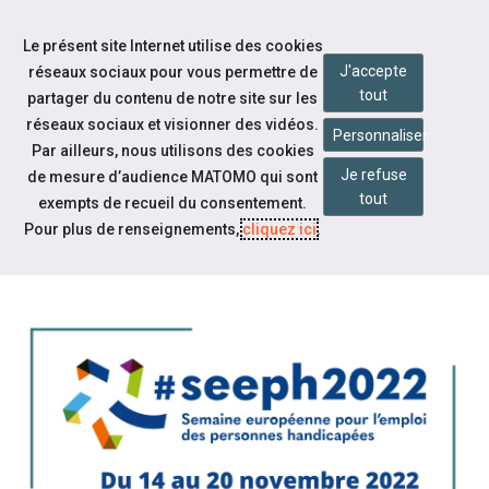
Accéder à notre page Facebook
Accéder à notre page Youtube
Accéder à notre page Linkedin
Accéder à notre page Citykomi
Aller à la navigation
Le présent site Internet utilise des cookies
Aller au contenu
J'accepte
réseaux sociaux pour vous permettre de
tout
partager du contenu de notre site sur les
réseaux sociaux et visionner des vidéos.
Personnaliser
Par ailleurs, nous utilisons des cookies
Je refuse
de mesure d’audience MATOMO qui sont
Notre actualité
tout
exempts de recueil du consentement.
L'ÉDITION 2022 DE LA SEEPH :
Pour plus de renseignements,
cliquez ici
.
RETROUVEZ NOTRE PROGRAMME