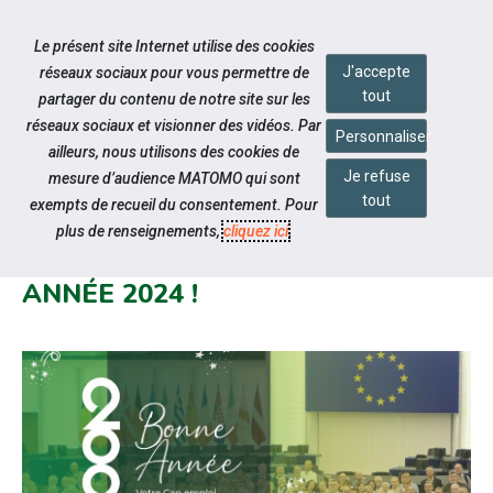
Accéder à notre page Facebook
Accéder à notre page Youtube
Accéder à notre page Linkedin
Accéder à notre page Citykomi
Aller à la navigation
Le présent site Internet utilise des cookies
Aller au contenu
J'accepte
réseaux sociaux pour vous permettre de
tout
partager du contenu de notre site sur les
réseaux sociaux et visionner des vidéos. Par
Personnaliser
ailleurs, nous utilisons des cookies de
Je refuse
mesure d’audience MATOMO qui sont
Notre actualité
tout
exempts de recueil du consentement. Pour
LES CAP EMPLOI VOUS
plus de renseignements,
cliquez ici
.
SOUHAITENT UNE TRÈS BELLE
ANNÉE 2024 !