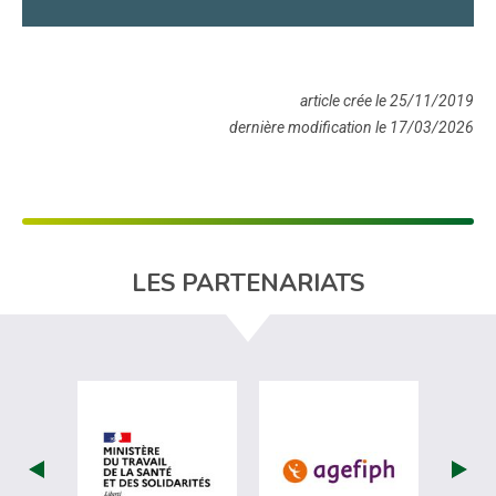
article crée le 25/11/2019
dernière modification le 17/03/2026
LES PARTENARIATS
visiter les site de Ministère du travail (
visiter les si