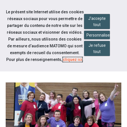
Accéder à notre page Facebook
Accéder à notre page Youtube
Accéder à notre page Linkedin
Accéder à notre page Citykomi
Aller à la navigation
Le présent site Internet utilise des cookies
Aller au contenu
J'accepte
réseaux sociaux pour vous permettre de
tout
partager du contenu de notre site sur les
réseaux sociaux et visionner des vidéos.
Personnaliser
Par ailleurs, nous utilisons des cookies
Je refuse
de mesure d’audience MATOMO qui sont
Notre actualité
tout
exempts de recueil du consentement.
RETOUR SUR NOTRE
Pour plus de renseignements,
cliquez ici
.
PARTICIPATION À LA #SEEPH2019