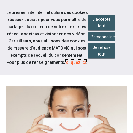
Accéder à notre page Facebook
Accéder à notre page Youtube
Accéder à notre page Linkedin
Accéder à notre page Citykomi
Aller à la navigation
Le présent site Internet utilise des cookies
Aller au contenu
J'accepte
réseaux sociaux pour vous permettre de
tout
partager du contenu de notre site sur les
réseaux sociaux et visionner des vidéos.
Personnaliser
Par ailleurs, nous utilisons des cookies
Je refuse
de mesure d’audience MATOMO qui sont
Notre actualité
tout
exempts de recueil du consentement.
HANDICAP & EMPLOI: AIDES À
Pour plus de renseignements,
cliquez ici
.
DESTINATION DES ENTREPRISES