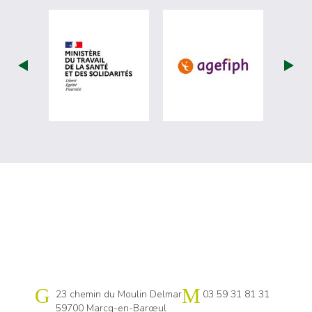
visiter les site de Ministère du travail (
visiter les si
Cap emploi 59 Lille
23 chemin du Moulin Delmar
03 59 31 81 31
59700 Marcq-en-Barœul