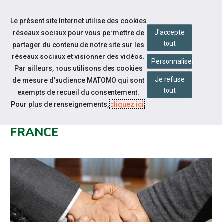
Accéder à notre page Facebook
Accéder à notre page Youtube
Accéder à notre page Linkedin
Accéder à notre page Citykomi
Aller à la navigation
Le présent site Internet utilise des cookies
Aller au contenu
J'accepte
réseaux sociaux pour vous permettre de
tout
partager du contenu de notre site sur les
réseaux sociaux et visionner des vidéos.
Personnaliser
Par ailleurs, nous utilisons des cookies
Je refuse
de mesure d’audience MATOMO qui sont
Notre actualité
tout
exempts de recueil du consentement.
OFFRE D’EMPLOI COORDINATEUR
Pour plus de renseignements,
cliquez ici
.
REGIONAL CHEOPS HAUTS-DE-
FRANCE