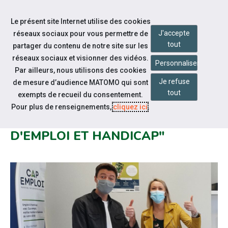
Accéder à notre page Facebook
Accéder à notre page Youtube
Accéder à notre page Linkedin
Accéder à notre page Citykomi
Aller à la navigation
Le présent site Internet utilise des cookies
Aller au contenu
J'accepte
réseaux sociaux pour vous permettre de
tout
partager du contenu de notre site sur les
réseaux sociaux et visionner des vidéos.
Personnaliser
Par ailleurs, nous utilisons des cookies
Je refuse
de mesure d’audience MATOMO qui sont
Notre actualité
tout
exempts de recueil du consentement.
WEBINAIRE ET REPLAY DE
Pour plus de renseignements,
cliquez ici
.
NOTRE FB LIVE : "RECHERCHE
D'EMPLOI ET HANDICAP"