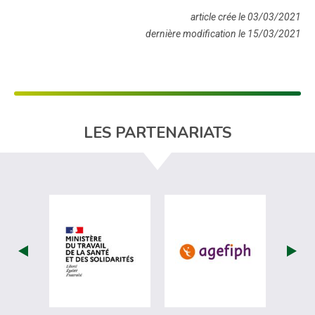
article crée le 03/03/2021
dernière modification le 15/03/2021
LES PARTENARIATS
visiter les site de Ministère du travail (
visiter les si