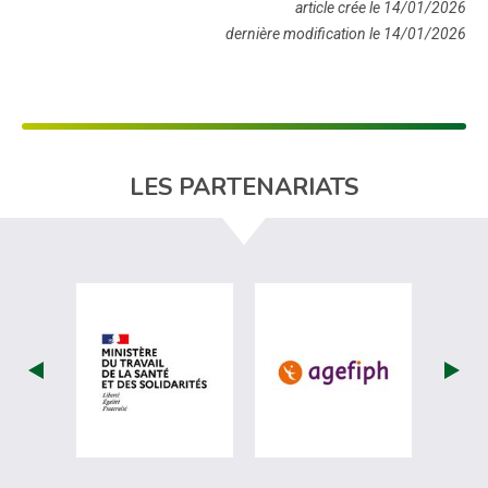
article crée le 14/01/2026
dernière modification le 14/01/2026
LES PARTENARIATS
visiter les site de Ministère du travail (
visiter les si