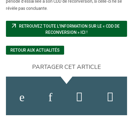
période d’essai liée à son CDD de reconversion, si celle-ci ne se
révèle pas concluante.
arrow_outward
RETROUVEZ TOUTE L'INFORMATION SUR LE « CDD DE
(NOUVELLE FENÊTRE)
RECONVERSION » ICI !
RETOUR AUX ACTUALITÉS
PARTAGER CET ARTICLE