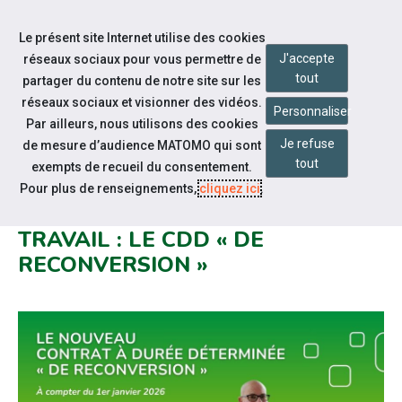
Accéder à notre page Facebook
Accéder à notre page Youtube
Accéder à notre page Linkedin
Accéder à notre page Citykomi
Aller à la navigation
Le présent site Internet utilise des cookies
Aller au contenu
J'accepte
réseaux sociaux pour vous permettre de
tout
partager du contenu de notre site sur les
réseaux sociaux et visionner des vidéos.
Personnaliser
Par ailleurs, nous utilisons des cookies
Je refuse
de mesure d’audience MATOMO qui sont
Notre actualité
tout
exempts de recueil du consentement.
UN NOUVEAU MOTIF DE CDD
Pour plus de renseignements,
cliquez ici
.
FIGURE DANS LE CODE DU
TRAVAIL : LE CDD « DE
RECONVERSION »