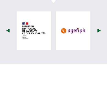
visiter les site de Ministère du travail (
visiter les si