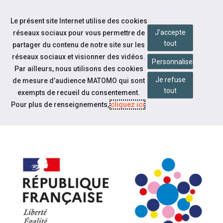
Accéder à notre page Facebook
Accéder à notre page Youtube
Accéder à notre page Linkedin
Accéder à notre page Citykomi
Aller à la navigation
Le présent site Internet utilise des cookies
Aller au contenu
J'accepte
réseaux sociaux pour vous permettre de
tout
partager du contenu de notre site sur les
réseaux sociaux et visionner des vidéos.
Personnaliser
Par ailleurs, nous utilisons des cookies
Je refuse
de mesure d’audience MATOMO qui sont
Notre actualité
tout
exempts de recueil du consentement.
PÔLE EMPLOI DEVIENT FRANCE
Pour plus de renseignements,
cliquez ici
.
TRAVAIL