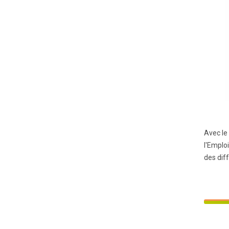
Avec le
l'Emplo
des dif