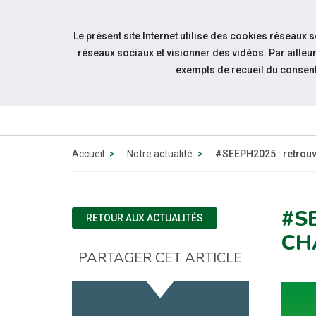
Accéder à notre page Facebook
Accéder à notre page Youtube
Accéder à notre page Linkedin
Accéder à notre page Citykomi
Aller à la navigation
Le présent site Internet utilise des cookies réseaux 
Aller au contenu
réseaux sociaux et visionner des vidéos. Par aill
exempts de recueil du consen
Accueil
Notre actualité
#SEEPH2025 : retrouv
#S
RETOUR AUX ACTUALITÉS
CH
PARTAGER CET ARTICLE