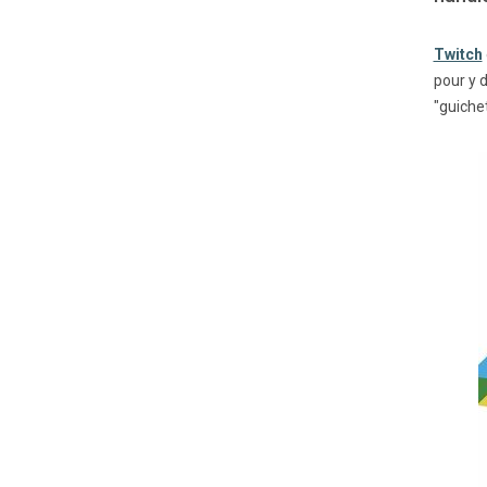
Twitch
pour y 
"guiche