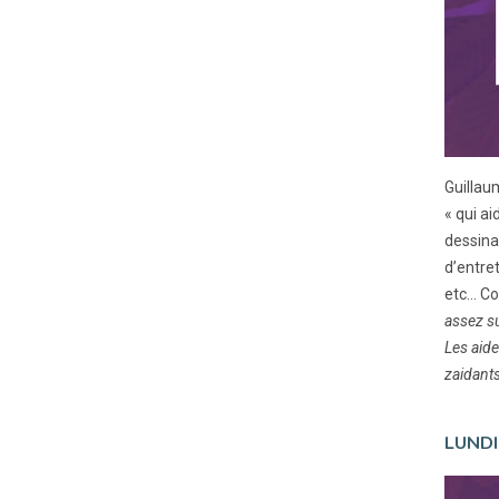
Guillau
« qui a
dessinat
d’entre
etc... C
assez su
Les aide
zaidants
LUNDI