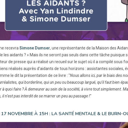
me recevra
Simone Dumser
, une représentante de la Maison des Aida
ide les aidants ? » Mais ils ne seront pas seuls dans cette tâche puisqu
eur de presse qui a réalisé un recueil sur le sujet où il a compilé sous 
tiens réalisés auprès d’aidants de tous horizons : assistantes sociales,
omme le dit la présentation de ce livre : "
Nous allons ici, par le biais des
rréalistes, qui borderline, qui un peu ou beaucoup largué, qu’il faut bien épaul
r à quoi faire ? À demeurer au sein de la société, à vivre tout simplement. 
, il n’est pas interdit de se marrer un peu au passage !
"
 17 NOVEMBRE À 15H : LA SANTÉ MENTALE & LE BURN-O