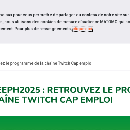
travel_explore
settings_accessibility
Sites du réseau
Acc
sociaux pour vous permettre de partager du contenu de notre site sur
eurs, nous utilisons des cookies de mesure d’audience MATOMO qui so
tement. Pour plus de renseignements,
cliquez ici
.
QUI SOMMES-
ESPACE
ACTUALI
NOUS ?
CANDIDAT
ez le programme de la chaîne Twitch Cap emploi
EEPH2025 : RETROUVEZ LE P
AÎNE TWITCH CAP EMPLOI