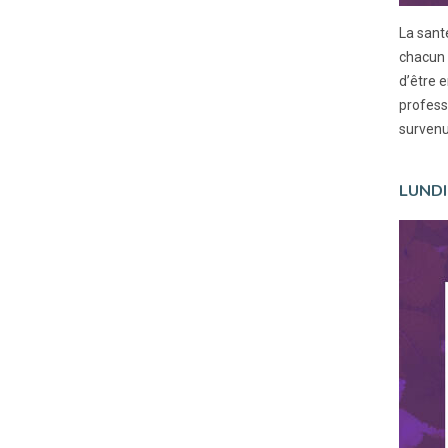
La sant
chacun d
d’être 
profess
survenu
LUNDI