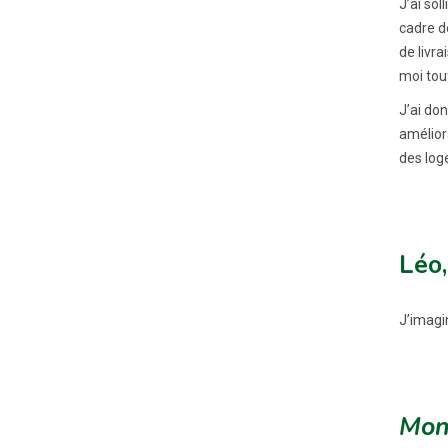
J’ai sol
cadre de
de livra
moi tout
J’ai do
améliora
des log
Léo,
J’imagi
Mon