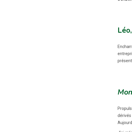
Léo,
Enchant
entrepr
présente
Mon
Propulsi
dérivés
Aujourd’