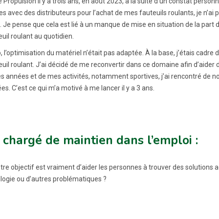
é Propulsion il y a trois ans, en août 2023, à la suite d’un constat pers
s avec des distributeurs pour l’achat de mes fauteuils roulants, je n’ai
. Je pense que cela est lié à un manque de mise en situation de la part 
uil roulant au quotidien.
 l’optimisation du matériel n’était pas adaptée. À la base, j’étais cadre
euil roulant. J’ai décidé de me reconvertir dans ce domaine afin d’aider 
des années et de mes activités, notamment sportives, j’ai rencontré d
s. C’est ce qui m’a motivé à me lancer il y a 3 ans.
 chargé de maintien dans l’emploi :
tre objectif est vraiment d’aider les personnes à trouver des solutions a
ogie ou d’autres problématiques ?