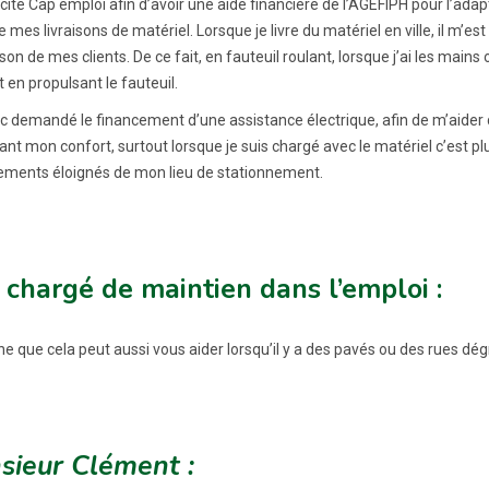
licité Cap emploi afin d’avoir une aide financière de l’AGEFIPH pour l’a
 mes livraisons de matériel. Lorsque je livre du matériel en ville, il m’es
ison de mes clients. De ce fait, en fauteuil roulant, lorsque j’ai les main
 en propulsant le fauteuil.
nc demandé le financement d’une assistance électrique, afin de m’aider 
nt mon confort, surtout lorsque je suis chargé avec le matériel c’est plus
ements éloignés de mon lieu de stationnement.
 chargé de maintien dans l’emploi :
ne que cela peut aussi vous aider lorsqu’il y a des pavés ou des rues d
sieur Clément :