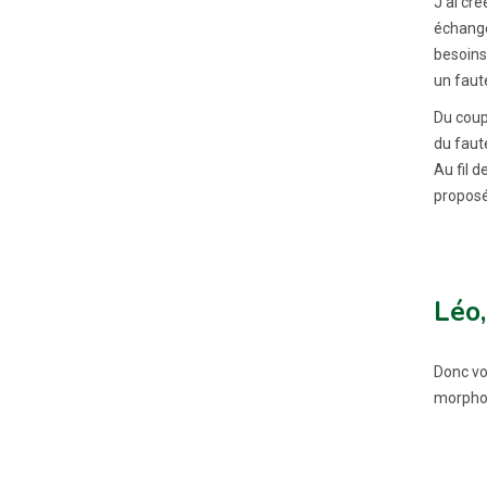
J’ai cré
échange
besoins
un faute
Du coup,
du faut
Au fil 
proposée
Léo,
Donc vo
morphol