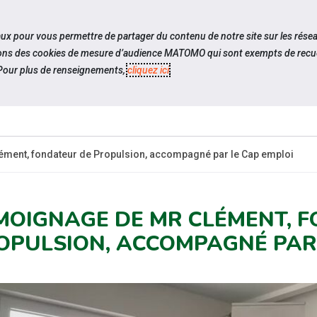
travel_explore
settings_accessibility
Sites du réseau
Acc
iaux pour vous permettre de partager du contenu de notre site sur les rése
ilisons des cookies de mesure d’audience MATOMO qui sont exempts de recue
our plus de renseignements,
cliquez ici
.
QUI SOMMES-
ESPACE
ACTUALI
NOUS ?
CANDIDAT
ment, fondateur de Propulsion, accompagné par le Cap emploi
MOIGNAGE DE MR CLÉMENT, 
OPULSION, ACCOMPAGNÉ PAR 