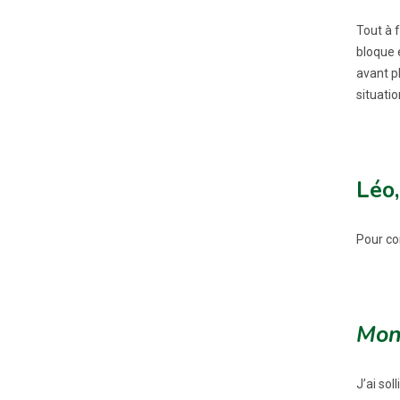
Tout à f
bloque e
avant p
situatio
Léo,
Pour co
Mon
J’ai sol