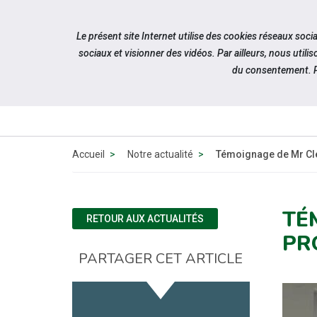
Accéder à notre page Facebook
Accéder à notre page Youtube
Accéder à notre page Linkedin
Accéder à notre page Citykomi
Aller à la navigation
Le présent site Internet utilise des cookies réseaux soc
Aller au contenu
sociaux et visionner des vidéos. Par ailleurs, nous ut
du consentement. P
Accueil
Notre actualité
Témoignage de Mr Clé
TÉ
RETOUR AUX ACTUALITÉS
PR
PARTAGER CET ARTICLE