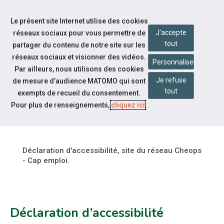
Accéder à notre page Facebook
Accéder à notre page Youtube
Accéder à notre page Linkedin
Accéder à notre page Citykomi
Aller à la navigation
Le présent site Internet utilise des cookies
Aller au contenu
J'accepte
réseaux sociaux pour vous permettre de
tout
partager du contenu de notre site sur les
réseaux sociaux et visionner des vidéos.
Personnaliser
Par ailleurs, nous utilisons des cookies
Je refuse
de mesure d’audience MATOMO qui sont
Pied de page
tout
exempts de recueil du consentement.
ACCESSIBILITÉ : PARTIELLEMENT
Pour plus de renseignements,
cliquez ici
.
CONFORME
Déclaration d'accessibilité, site du réseau Cheops
- Cap emploi.
Déclaration d’accessibilité