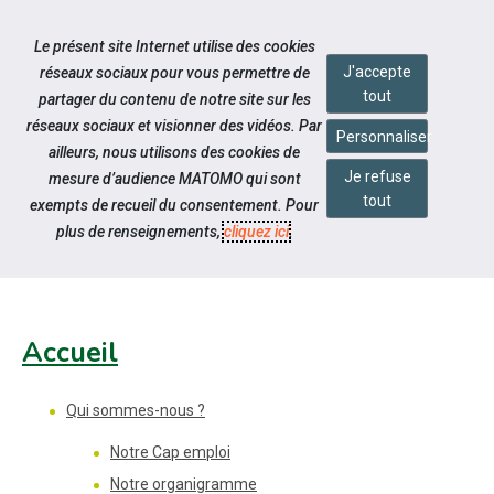
Accéder à notre page Facebook
Accéder à notre page Youtube
Accéder à notre page Linkedin
Accéder à notre page Citykomi
Aller à la navigation
Le présent site Internet utilise des cookies
Aller au contenu
J'accepte
réseaux sociaux pour vous permettre de
tout
partager du contenu de notre site sur les
réseaux sociaux et visionner des vidéos. Par
Personnaliser
ailleurs, nous utilisons des cookies de
Je refuse
mesure d’audience MATOMO qui sont
Pied de page
tout
exempts de recueil du consentement. Pour
PLAN DU SITE
plus de renseignements,
cliquez ici
.
Accueil
Qui sommes-nous ?
Notre Cap emploi
Notre organigramme