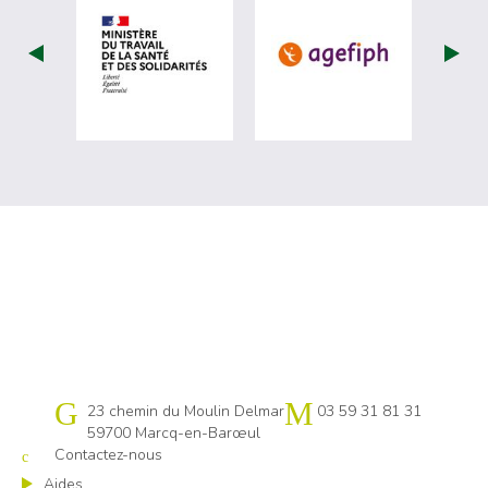
visiter les site de Ministère du travail (nou
visiter les sit
Cap emploi 59 Lille
23 chemin du Moulin Delmar
03 59 31 81 31
59700 Marcq-en-Barœul
Contactez-nous
Aides